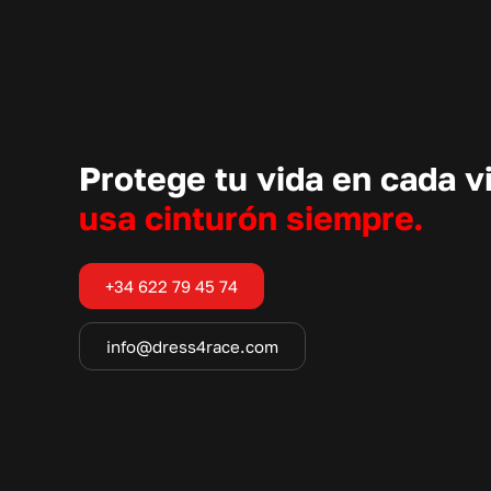
Protege tu vida en cada vi
usa cinturón siempre.
+34 622 79 45 74
info@dress4race.com