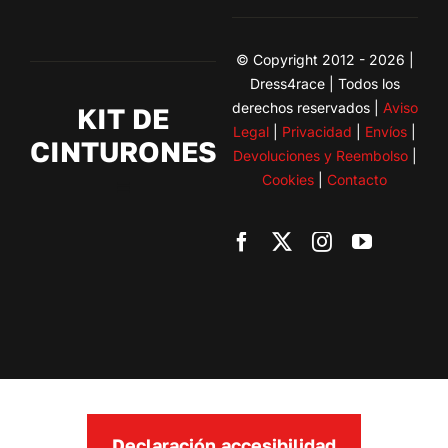
© Copyright 2012 - 2026 |
Dress4race | Todos los
derechos reservados |
Aviso
KIT DE
Legal
|
Privacidad
|
Envíos
|
CINTURONES
Devoluciones y Reembolso
|
Cookies
|
Contacto
Toggle
Navigation
BMW
Citroen
Fiat
Ford
Declaración accesibilidad