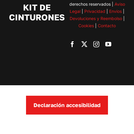
derechos reservados |
Aviso
KIT DE
Legal
|
Privacidad
|
Envíos
|
CINTURONES
Devoluciones y Reembolso
|
Cookies
|
Contacto
Toggle
Navigation
BMW
Citroen
Fiat
Ford
Declaración accesibilidad
Honda