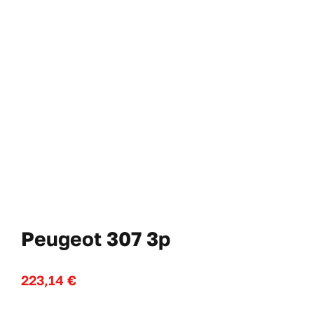
Cl
No
WooComme
Peugeot 307 3p
223,14
€