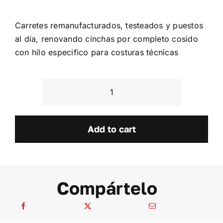
Carretes remanufacturados, testeados y puestos
al día, renovando cinchas por completo cosido
con hilo especifico para costuras técnicas
Peugeot
307
3p
Add to cart
quantity
Compártelo