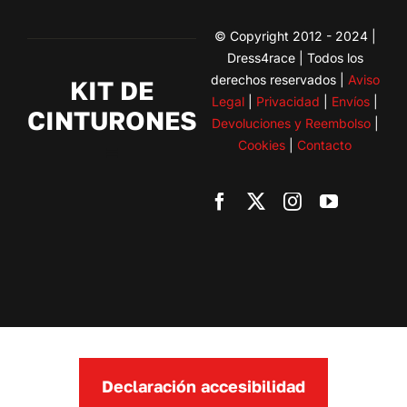
© Copyright 2012 - 2024 |
Dress4race | Todos los
derechos reservados |
Aviso
KIT DE
Legal
|
Privacidad
|
Envíos
|
CINTURONES
Devoluciones y Reembolso
|
Cookies
|
Contacto
Toggle
Navigation
BMW
Citroen
Fiat
Ford
Declaración accesibilidad