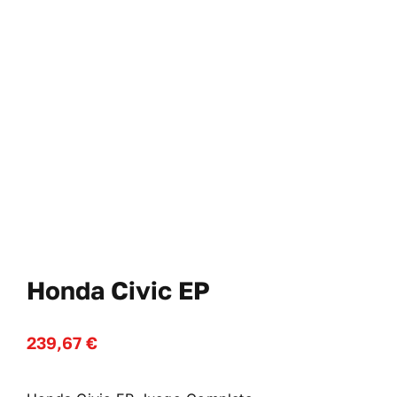
Cl
No
WooComme
Honda Civic EP
239,67
€