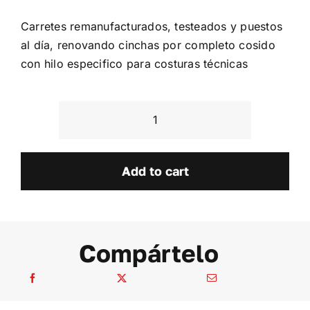
Carretes remanufacturados, testeados y puestos
al día, renovando cinchas por completo cosido
con hilo especifico para costuras técnicas
Honda
Civic
EP
Add to cart
quantity
Compártelo