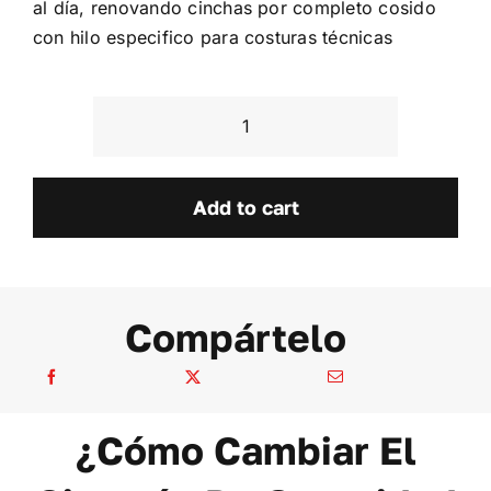
al día, renovando cinchas por completo cosido
con hilo especifico para costuras técnicas
Honda
Civic
EG
Add to cart
quantity
Compártelo
¿Cómo Cambiar El