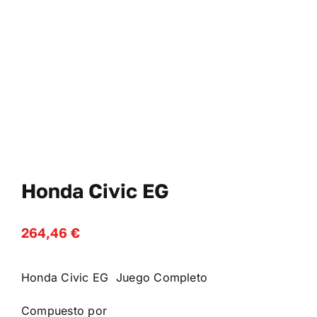
Cl
No
WooComme
Honda Civic EG
264,46
€
Honda Civic EG Juego Completo
Compuesto por