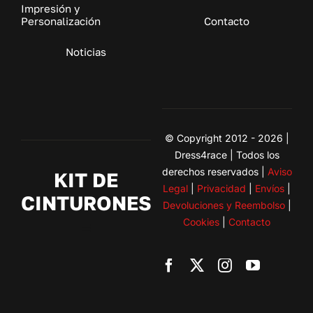
Impresión y
Personalización
Contacto
Noticias
© Copyright 2012 - 2026 |
Dress4race | Todos los
derechos reservados |
Aviso
KIT DE
Legal
|
Privacidad
|
Envíos
|
CINTURONES
Devoluciones y Reembolso
|
Cookies
|
Contacto
Toggle
Navigation
BMW
Citroen