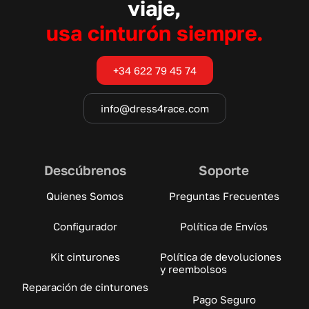
viaje,
usa cinturón siempre.
+34 622 79 45 74
info@dress4race.com
Descúbrenos
Soporte
Quienes Somos
Preguntas Frecuentes
Configurador
Política de Envíos
Kit cinturones
Política de devoluciones
y reembolsos
Reparación de cinturones
Pago Seguro