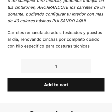
o de cualquier otro modelo, podemos trabajar en
tus cinturones, AHORRANDOTE los carretes de un
donante, pudiendo configurar tu interior con mas
de 40 colores básicos
PULSANDO AQUI
Carretes remanufacturados, testeados y puestos
al día, renovando cinchas por completo cosido
con hilo especifico para costuras técnicas
BMW
Serie
3
Add to cart
E46
quantity