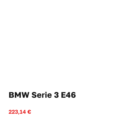
Cl
No
WooComme
BMW Serie 3 E46
223,14
€