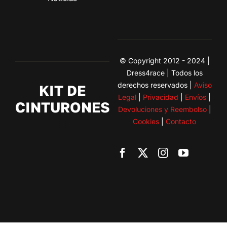
© Copyright 2012 - 2024 |
Dress4race | Todos los
derechos reservados |
Aviso
KIT DE
Legal
|
Privacidad
|
Envíos
|
CINTURONES
Devoluciones y Reembolso
|
Cookies
|
Contacto
Toggle
Navigation
BMW
Citroen
Fiat