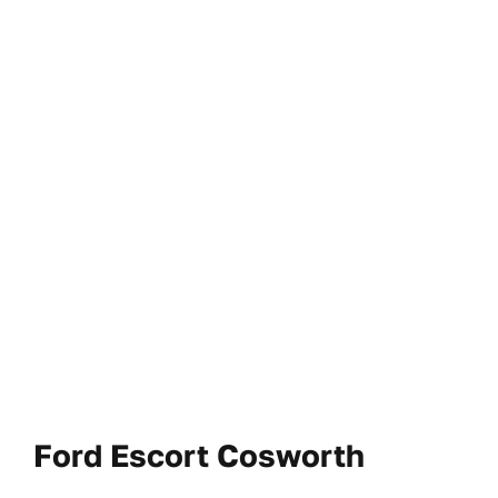
Cl
No
WooComme
Ford Escort Cosworth