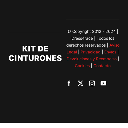
© Copyright 2012 - 2024 |
Dress4race | Todos los
derechos reservados |
Aviso
KIT DE
Legal
|
Privacidad
|
Envíos
|
CINTURONES
Devoluciones y Reembolso
|
Cookies
|
Contacto
Toggle
Navigation
BMW
Citroen
Fiat