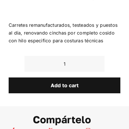
Carretes remanufacturados, testeados y puestos
al día, renovando cinchas por completo cosido
con hilo especifico para costuras técnicas
Ford
Focus
Mk1
Add to cart
quantity
Compártelo