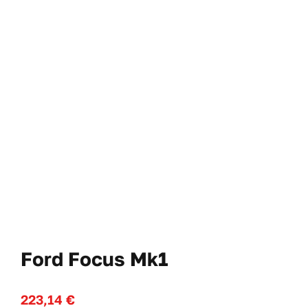
Cl
No
WooComme
Ford Focus Mk1
223,14
€