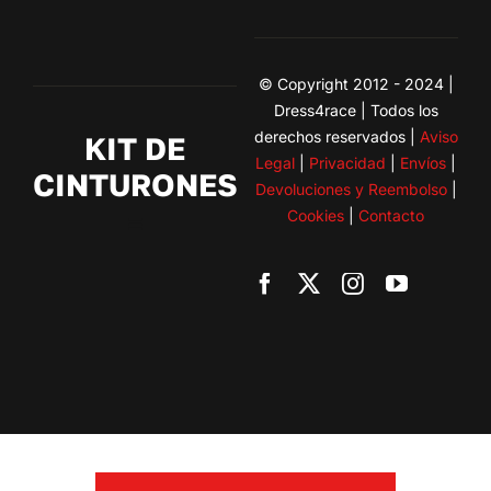
© Copyright 2012 - 2024 |
Dress4race | Todos los
derechos reservados |
Aviso
KIT DE
Legal
|
Privacidad
|
Envíos
|
CINTURONES
Devoluciones y Reembolso
|
Cookies
|
Contacto
Toggle
Navigation
BMW
Citroen
Fiat